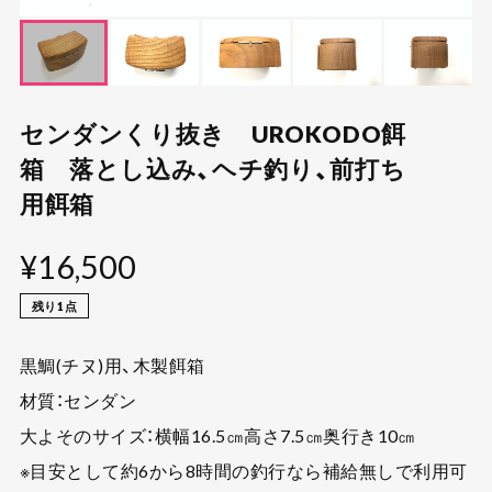
センダンくり抜き UROKODO餌
箱 落とし込み、ヘチ釣り、前打ち
用餌箱
¥16,500
残り1点
黒鯛(チヌ)用、木製餌箱
材質：センダン
大よそのサイズ：横幅16.5㎝高さ7.5㎝奥行き10㎝
※目安として約6から8時間の釣行なら補給無しで利用可