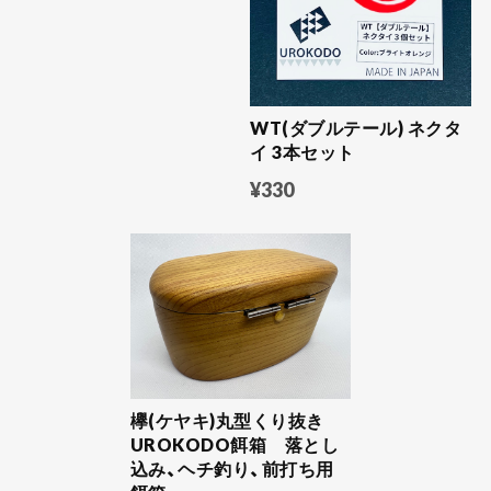
WT(ダブルテール) ネクタ
イ 3本セット
¥330
欅(ケヤキ)丸型くり抜き
UROKODO餌箱 落とし
込み、ヘチ釣り、前打ち用